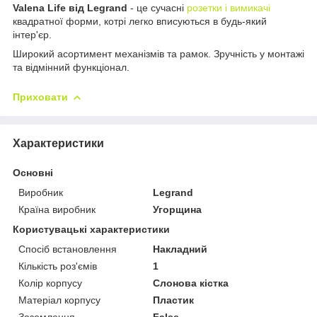
Valena Life від Legrand
- це сучасні
розетки і вимикачі
квадратної форми, котрі легко вписуються в будь-який
інтер'єр.
Широкий асортимент механізмів та рамок. Зручність у монтажі
та відмінний функціонал.
Приховати
Характеристики
Основні
Виробник
Legrand
Країна виробник
Угорщина
Користувацькі характеристики
Спосіб встановлення
Накладний
Кількість роз'ємів
1
Колір корпусу
Слонова кістка
Матеріал корпусу
Пластик
Заземлення
False