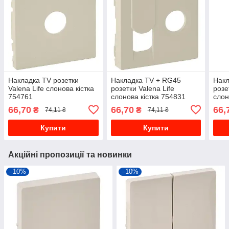
Накладка TV розетки
Накладка TV + RG45
Накл
Valena Life слонова кістка
розетки Valena Life
розе
754761
слонова кістка 754831
слон
66,70
66,70
66,
₴
₴
74,11 ₴
74,11 ₴
Купити
Купити
Акційні пропозиції та новинки
–10%
–10%