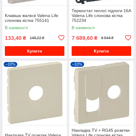
Термостат теплої підлоги 16А
Клавіша жалюзi Valena Life
Valena Life слонова кістка
слонова кістка 755141
752234
В наявності
В наявності
133,40
7 689,60
₴
₴
148,22 ₴
8 544 ₴
Купити
Купити
–10%
–10%
Накладка TV + RG45 розетки
Накладка TV розетки Valena
Valena Life слонова кістка