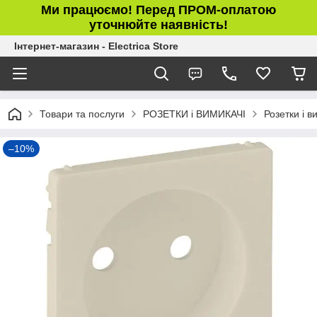
Ми працюємо! Перед ПРОМ-оплатою
уточнюйте наявність!
Інтернет-магазин - Electrica Store
Товари та послуги
РОЗЕТКИ і ВИМИКАЧІ
Розетки і в
–10%