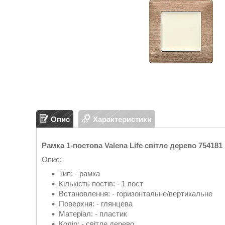
Опис
Характеристики
Рамка 1-постова Valena Life світле дерево 754181
Опис:
Тип: - рамка
Кількість постів: - 1 пост
Встановлення: - горизонтальне/вертикальне
Поверхня: - глянцева
Матеріал: - пластик
Колір: - світле дерево