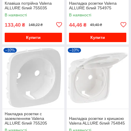
Клавіша потрійна Valena
Накладка розетки Valena
ALLURE білий 755035
ALLURE білий 754975
В наявності
В наявності
133,40
44,46
₴
₴
148,22 ₴
49,40 ₴
Купити
Купити
–10%
–10%
Накладка розетки с
заземленням Valena
Накладка розетки з кришкою
ALLURE білий 755205
Valena ALLURE білий 754845
В наявності
В наявності