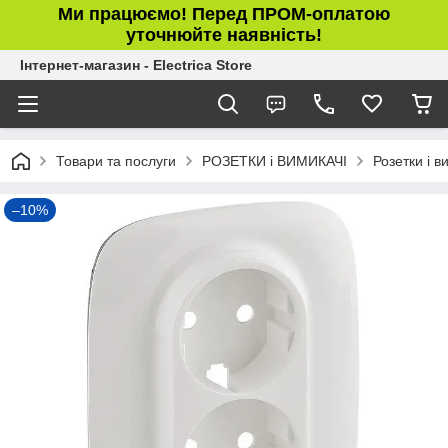
Ми працюємо! Перед ПРОМ-оплатою
уточнюйте наявність!
Інтернет-магазин - Electrica Store
Товари та послуги
РОЗЕТКИ і ВИМИКАЧІ
Розетки і в
–10%