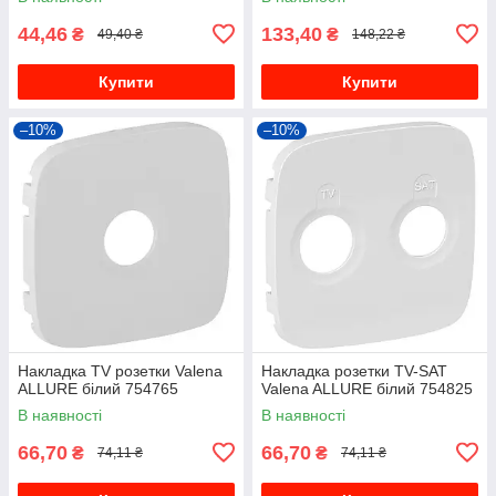
44,46
133,40
₴
₴
49,40 ₴
148,22 ₴
Купити
Купити
–10%
–10%
Накладка TV розетки Valena
Накладка розетки TV-SAT
ALLURE білий 754765
Valena ALLURE білий 754825
В наявності
В наявності
66,70
66,70
₴
₴
74,11 ₴
74,11 ₴