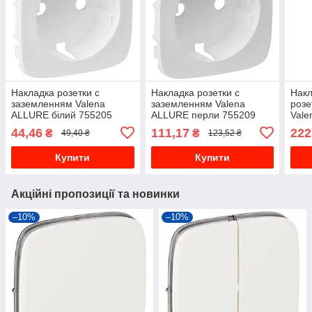
Накладка розетки с
Накладка розетки с
Накл
заземленням Valena
заземленням Valena
розе
ALLURE білий 755205
ALLURE перли 755209
Vale
754
44,46
111,17
222
₴
₴
49,40 ₴
123,52 ₴
Купити
Купити
Акційні пропозиції та новинки
–10%
–10%