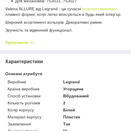
Для механізмів: 753031, 753027
Valena ALLURE від Legrand - це сучасні
розетки і вимикачі
плавної форми, котрі легко вписуються в будь-який інтер'єр.
Широкий асортимент кольорів. Декоративні рамки.
Зручність та відмінний функціонал.
Приховати
Характеристики
Основні атрибути
Виробник
Legrand
Країна виробник
Угорщина
Спосіб установки
Вбудований
Кількість роз'ємів
2
Колір корпусу
Білий
Матеріал корпусу
Пластик
Заземлення
Так
Захисна кришка
Ні