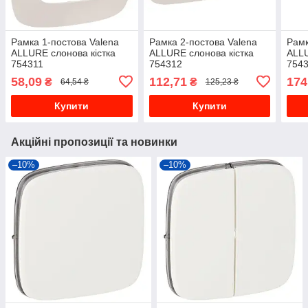
Рамка 1-постова Valena
Рамка 2-постова Valena
Рамк
ALLURE слонова кістка
ALLURE слонова кістка
ALLU
754311
754312
754
58,09
112,71
174
₴
₴
64,54 ₴
125,23 ₴
Купити
Купити
Акційні пропозиції та новинки
–10%
–10%