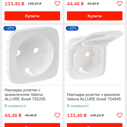
133,40
44,46
₴
₴
148,22 ₴
49,40 ₴
Купити
Купити
–10%
–10%
Накладка розетки с
заземленням Valena
Накладка розетки з кришкою
ALLURE білий 755205
Valena ALLURE білий 754845
В наявності
В наявності
44,46
133,40
₴
₴
49,40 ₴
148,22 ₴