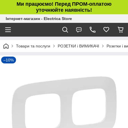
Ми працюємо! Перед ПРОМ-оплатою
уточнюйте наявність!
Інтернет-магазин - Electrica Store
Товари та послуги
РОЗЕТКИ і ВИМИКАЧІ
Розетки і в
–10%