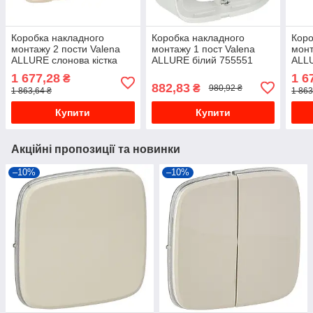
Коробка накладного
Коробка накладного
Коро
монтажу 2 пости Valena
монтажу 1 пост Valena
монт
ALLURE слонова кістка
ALLURE білий 755551
ALLU
755562
1 677,28
1 6
₴
882,83
₴
980,92 ₴
1 863,64 ₴
1 863
Купити
Купити
Акційні пропозиції та новинки
–10%
–10%