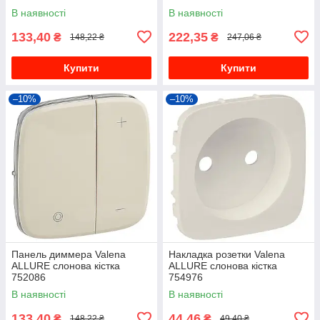
В наявності
В наявності
133,40
222,35
₴
₴
148,22 ₴
247,06 ₴
Купити
Купити
–10%
–10%
Панель диммера Valena
Накладка розетки Valena
ALLURE слонова кістка
ALLURE слонова кістка
752086
754976
В наявності
В наявності
133,40
44,46
₴
₴
148,22 ₴
49,40 ₴