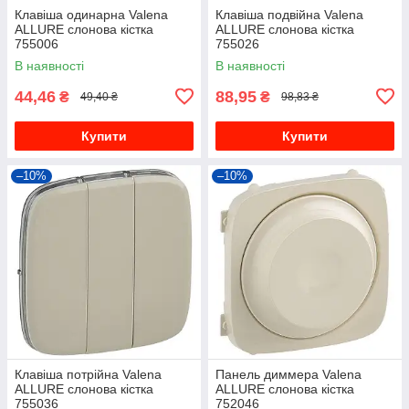
Клавіша одинарна Valena
Клавіша подвійна Valena
ALLURE слонова кістка
ALLURE слонова кістка
755006
755026
В наявності
В наявності
44,46
88,95
₴
₴
49,40 ₴
98,83 ₴
Купити
Купити
–10%
–10%
Клавіша потрійна Valena
Панель диммера Valena
ALLURE слонова кістка
ALLURE слонова кістка
755036
752046