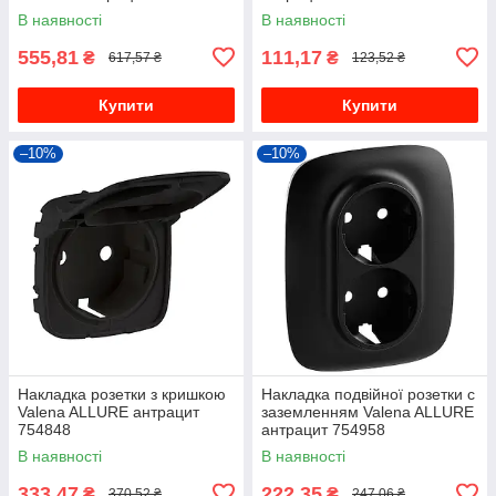
В наявності
В наявності
555,81
111,17
₴
₴
617,57 ₴
123,52 ₴
Купити
Купити
–10%
–10%
Накладка розетки з кришкою
Накладка подвійної розетки с
Valena ALLURE антрацит
заземленням Valena ALLURE
754848
антрацит 754958
В наявності
В наявності
333,47
222,35
₴
₴
370,52 ₴
247,06 ₴