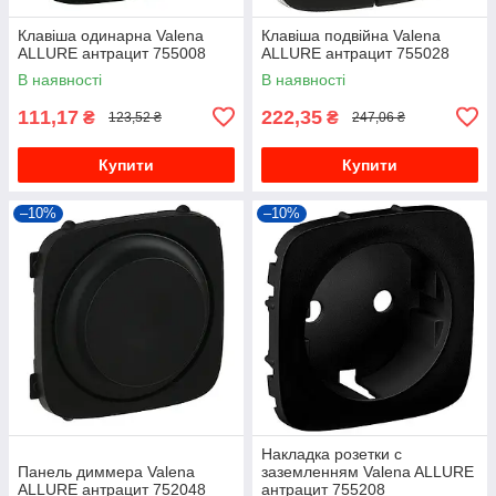
Клавіша одинарна Valena
Клавіша подвійна Valena
ALLURE антрацит 755008
ALLURE антрацит 755028
В наявності
В наявності
111,17
222,35
₴
₴
123,52 ₴
247,06 ₴
Купити
Купити
–10%
–10%
Накладка розетки с
Панель диммера Valena
заземленням Valena ALLURE
ALLURE антрацит 752048
антрацит 755208