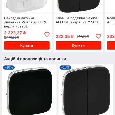
Накладка датчика
Клавіша подвійна Valena
Клав
движения Valena ALLURE
ALLURE антрацит 755028
ALL
перли 752281
2 223,27
₴
222,35
333
₴
247,06 ₴
2 470,30 ₴
Купити
Купити
Акційні пропозиції та новинки
–10%
–10%