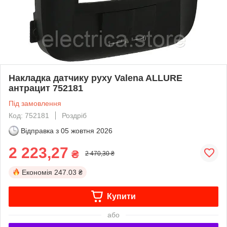
Накладка датчику руху Valena ALLURE
антрацит 752181
Під замовлення
Код: 752181
Роздріб
Відправка з
05 жовтня 2026
2 223,27
₴
2 470,30 ₴
Економія
247.03 ₴
Купити
або