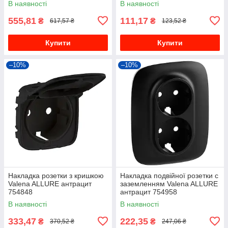
В наявності
В наявності
555,81
111,17
₴
₴
617,57 ₴
123,52 ₴
Купити
Купити
–10%
–10%
Накладка розетки з кришкою
Накладка подвійної розетки с
Valena ALLURE антрацит
заземленням Valena ALLURE
754848
антрацит 754958
В наявності
В наявності
333,47
222,35
₴
₴
370,52 ₴
247,06 ₴