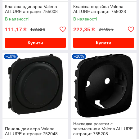
Клавіша одинарна Valena
Клавіша подвійна Valena
ALLURE антрацит 755008
ALLURE антрацит 755028
В наявності
В наявності
111,17
222,35
₴
₴
123,52 ₴
247,06 ₴
Купити
Купити
–10%
–10%
Накладка розетки с
Панель диммера Valena
заземленням Valena ALLURE
ALLURE антрацит 752048
антрацит 755208