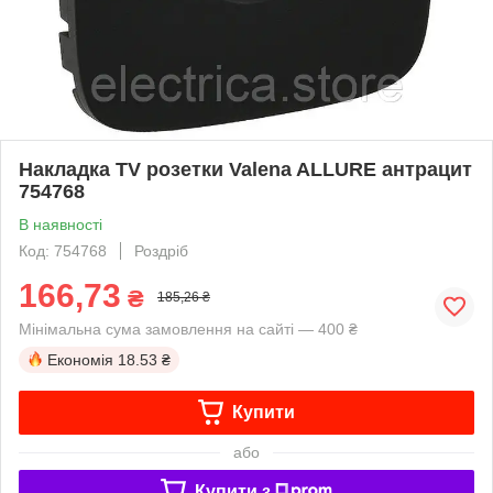
Накладка TV розетки Valena ALLURE антрацит
754768
В наявності
Код: 754768
Роздріб
166,73
₴
185,26 ₴
Мінімальна сума замовлення на сайті — 400 ₴
Економія
18.53 ₴
Купити
або
Купити з