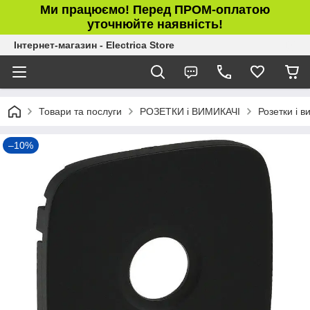
Ми працюємо! Перед ПРОМ-оплатою
уточнюйте наявність!
Інтернет-магазин - Electrica Store
Товари та послуги
РОЗЕТКИ і ВИМИКАЧІ
Розетки і в
–10%