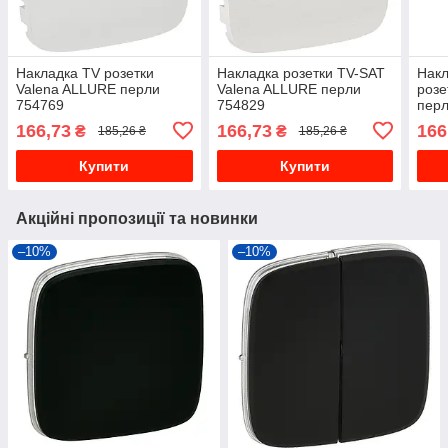
Накладка TV розетки
Накладка розетки TV-SAT
Накл
Valena ALLURE перли
Valena ALLURE перли
розе
754769
754829
перл
166,73
166,73
166
₴
₴
185,26 ₴
185,26 ₴
Купити
Купити
Акційні пропозиції та новинки
–10%
–10%