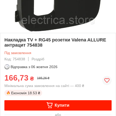
Накладка TV + RG45 розетки Valena ALLURE
антрацит 754838
Під замовлення
Код: 754838
Роздріб
Відправка з
06 жовтня 2026
166,73
₴
185,26 ₴
Мінімальна сума замовлення на сайті — 400 ₴
Економія
18.53 ₴
Купити
або