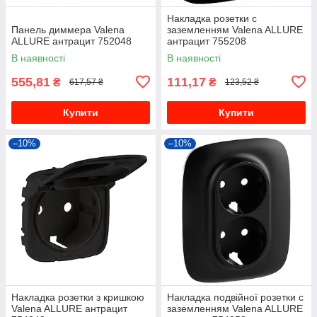
Накладка розетки с
Панель диммера Valena
заземленням Valena ALLURE
ALLURE антрацит 752048
антрацит 755208
В наявності
В наявності
555,81
111,17
₴
₴
617,57 ₴
123,52 ₴
Купити
Купити
–10%
–10%
Накладка розетки з кришкою
Накладка подвійної розетки с
Valena ALLURE антрацит
заземленням Valena ALLURE