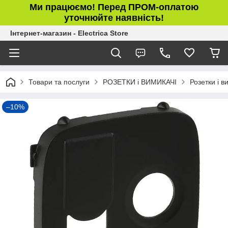
Ми працюємо! Перед ПРОМ-оплатою
уточнюйте наявність!
Інтернет-магазин - Electrica Store
Товари та послуги
РОЗЕТКИ і ВИМИКАЧІ
Розетки і в
–10%