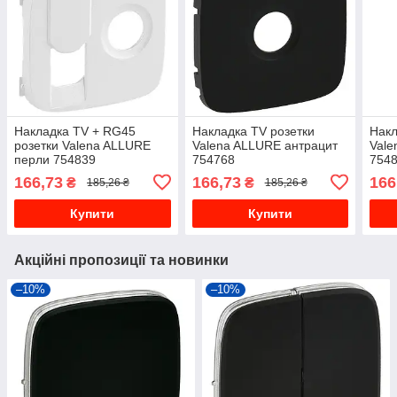
Накладка TV + RG45
Накладка TV розетки
Накл
розетки Valena ALLURE
Valena ALLURE антрацит
Vale
перли 754839
754768
754
166,73
166,73
166
₴
₴
185,26 ₴
185,26 ₴
Купити
Купити
Акційні пропозиції та новинки
–10%
–10%