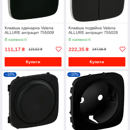
Клавіша одинарна Valena
Клавіша подвійна Valena
ALLURE антрацит 755008
ALLURE антрацит 755028
В наявності
В наявності
111,17
222,35
₴
₴
123,52 ₴
247,06 ₴
Купити
Купити
–10%
–10%