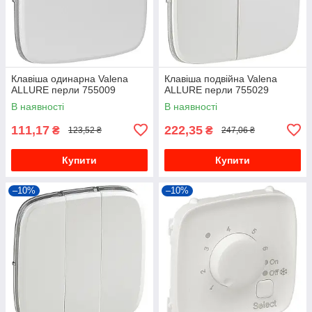
Клавіша одинарна Valena
Клавіша подвійна Valena
ALLURE перли 755009
ALLURE перли 755029
В наявності
В наявності
111,17
222,35
₴
₴
123,52 ₴
247,06 ₴
Купити
Купити
–10%
–10%