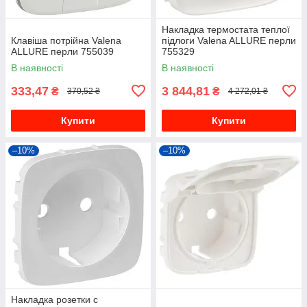
Накладка термостата теплої
Клавіша потрійна Valena
підлоги Valena ALLURE перли
ALLURE перли 755039
755329
В наявності
В наявності
333,47
3 844,81
₴
₴
370,52 ₴
4 272,01 ₴
Купити
Купити
–10%
–10%
Накладка розетки с