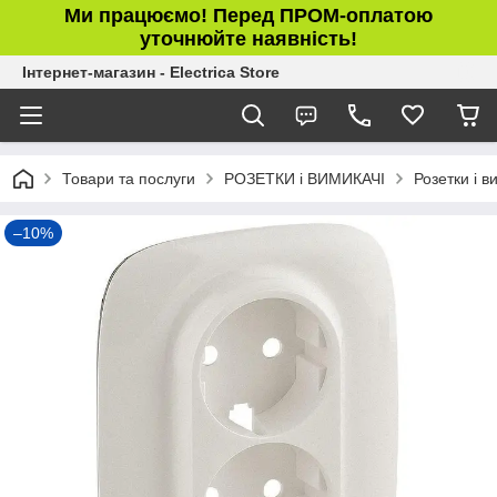
Ми працюємо! Перед ПРОМ-оплатою
уточнюйте наявність!
Інтернет-магазин - Electrica Store
Товари та послуги
РОЗЕТКИ і ВИМИКАЧІ
Розетки і в
–10%