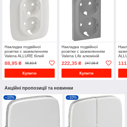
Накладка подвійної
Накладка подвійної
Накл
розетки с заземленням
розетки с заземленням
зазе
Valena ALLURE білий
Valena Life алюміній
ALL
754955
754952
88,95
222,35
111
₴
₴
98,83 ₴
247,06 ₴
Купити
Купити
Акційні пропозиції та новинки
–10%
–10%