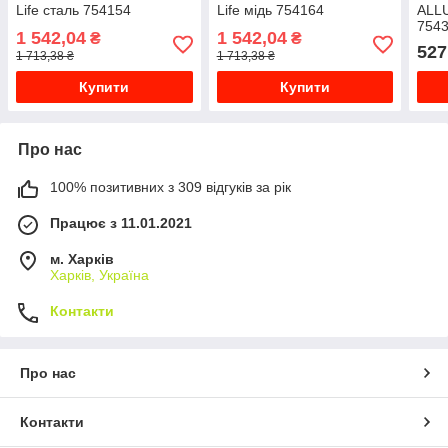
Life сталь 754154
Life мідь 754164
ALL
754
1 542,04
1 542,04
₴
₴
527
1 713,38 ₴
1 713,38 ₴
Купити
Купити
Про нас
100% позитивних з 309 відгуків за рік
Працює з 11.01.2021
м. Харків
Харків, Україна
Контакти
Про нас
Контакти