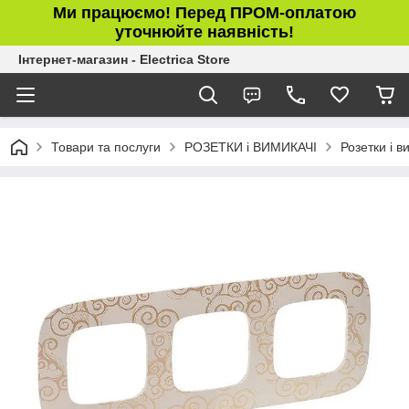
Ми працюємо! Перед ПРОМ-оплатою
уточнюйте наявність!
Інтернет-магазин - Electrica Store
Товари та послуги
РОЗЕТКИ і ВИМИКАЧІ
Розетки і в