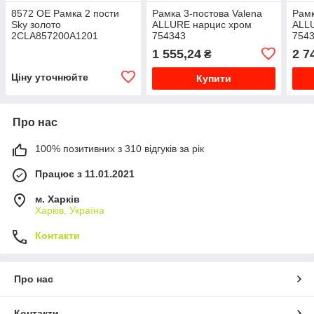
8572 OE Рамка 2 пости
Рамка 3-постова Valena
Рамк
Sky золото
ALLURE нарцис хром
ALL
2CLA857200A1201
754343
754
1 555,24
2 7
₴
Ціну уточнюйте
Купити
Про нас
100% позитивних з 310 відгуків за рік
Працює з 11.01.2021
м. Харків
Харків, Україна
Контакти
Про нас
Контакти