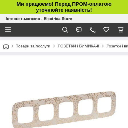
Ми працюємо! Перед ПРОМ-оплатою
уточнюйте наявність!
Інтернет-магазин - Electrica Store
Товари та послуги
РОЗЕТКИ і ВИМИКАЧІ
Розетки і в