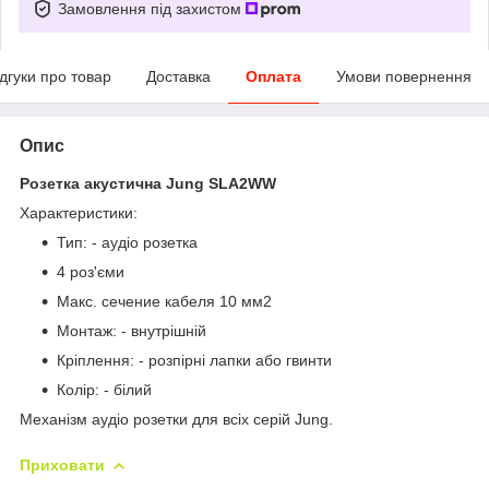
Замовлення під захистом
ідгуки про товар
Доставка
Оплата
Умови повернення
Опис
Розетка акустична Jung SLA2WW
Характеристики:
Тип: -
аудіо розетка
4 роз'єми
Макс. сечение кабеля 10 мм2
Монтаж: - внутрішній
Кріплення: - розпірні лапки або гвинти
Колір: - білий
Механізм
аудіо
розетки для всіх серій Jung.
Приховати