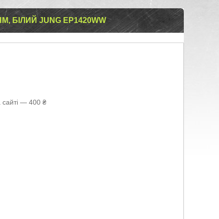
М, БІЛИЙ JUNG EP1420WW
 сайті — 400 ₴