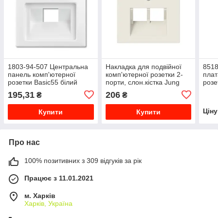
1803-94-507 Центральна
Накладка для подвійної
8518
панель комп'ютерної
комп'ютерної розетки 2-
плат
розетки Basic55 білий
порти, слон.кістка Jung
розе
2CKA001753A0096
A569-2BFPLUA
2CL
195,31
206
₴
₴
Цін
Купити
Купити
Про нас
100% позитивних з 309 відгуків за рік
Працює з 11.01.2021
м. Харків
Харків, Україна