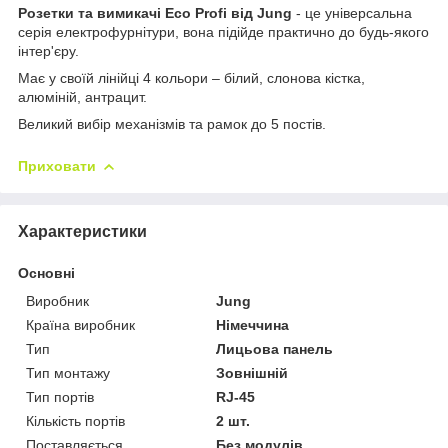
Розетки та вимикачі Eco Profi від Jung
- це універсальна
серія електрофурнітури, вона підійде практично до будь-якого
інтер'єру.
Має у своїй лінійці 4 кольори – білий, слонова кістка,
алюміній, антрацит.
Великий вибір механізмів та рамок до 5 постів.
Приховати
Характеристики
Основні
Виробник
Jung
Країна виробник
Німеччина
Тип
Лицьова панель
Тип монтажу
Зовнішній
Тип портів
RJ-45
Кількість портів
2 шт.
Поставляється
Без модулів