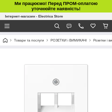
Ми працюємо! Перед ПРОМ-оплатою
уточнюйте наявність!
Інтернет-магазин - Electrica Store
Товари та послуги
РОЗЕТКИ і ВИМИКАЧІ
Розетки і 