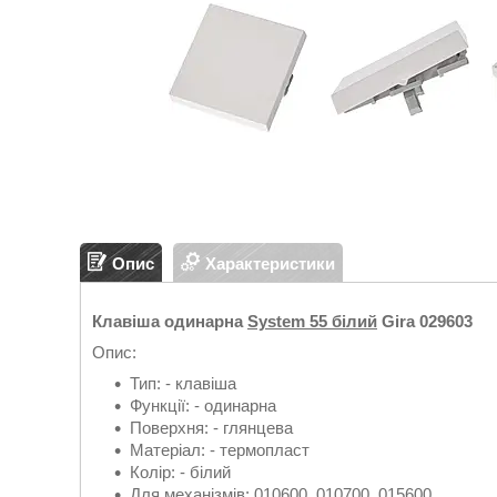
Опис
Характеристики
Клавіша одинарна
System 55 білий
Gira 029603
Опис:
Тип: - клавіша
Функції: - одинарна
Поверхня: - глянцева
Матеріал: - термопласт
Колір: - білий
Для механізмів: 010600, 010700, 015600