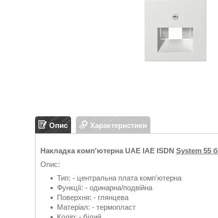
Опис
Характеристики
Накладка комп'ютерна UAE IAE ISDN
System 55 б
Опис:
Тип: - центральна плата комп'ютерна
Функції: - одинарна/подвійна
Поверхня: - глянцева
Матеріал: - термопласт
Колір: - білий