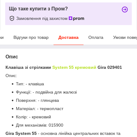
Що таке купити з Пром?
Замовлення під захистом
ки
Відгуки про товар
Доставка
Оплата
Умови пове
Опис
Клавіша зі стрілками
System 55 кремовий
Gira 029401
Опис:
Тип: - клавіша
Функції: - подвійна для жалюзі
Поверхня: - глянцева
Матеріал: - термопласт
Колір: - кремовий
Для механізмів: 015900
Gira System 55
- основна лінійка центральних вставок та