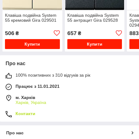
Клавіша подвійна System
Клавіша подвійна System
Клав
55 кремовий Gira 029501
55 антрацит Gira 029528
Syst
029
506
657
883
₴
₴
Купити
Купити
Про нас
100% позитивних з 310 відгуків за рік
Працює з 11.01.2021
м. Харків
Харків, Україна
Контакти
Про нас