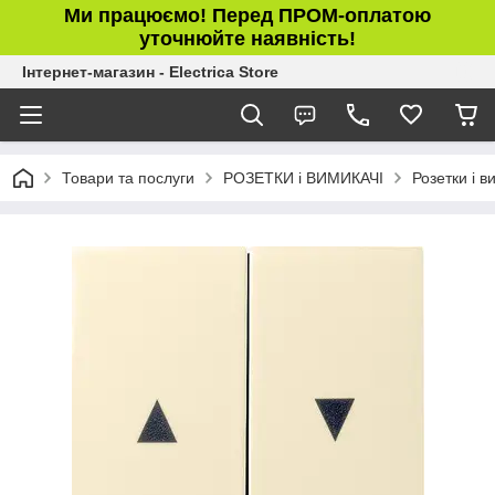
Ми працюємо! Перед ПРОМ-оплатою
уточнюйте наявність!
Інтернет-магазин - Electrica Store
Товари та послуги
РОЗЕТКИ і ВИМИКАЧІ
Розетки і в