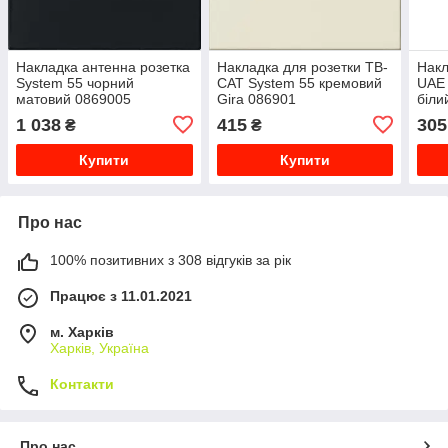
Накладка антенна розетка
Накладка для розетки ТВ-
Накл
System 55 чорний
САТ System 55 кремовий
UAE 
матовий 0869005
Gira 086901
біли
027
1 038
415
305
₴
₴
Купити
Купити
Про нас
100% позитивних з 308 відгуків за рік
Працює з 11.01.2021
м. Харків
Харків, Україна
Контакти
Про нас