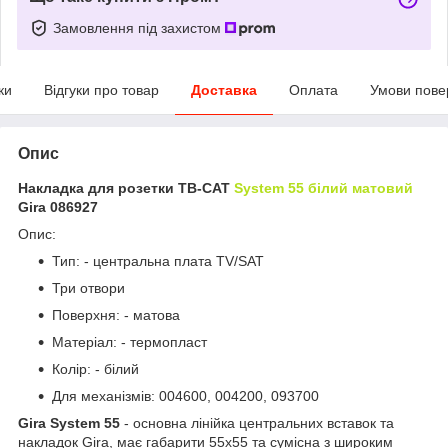
Замовлення під захистом
ки
Відгуки про товар
Доставка
Оплата
Умови пове
Опис
Накладка для розетки ТВ-САТ
System 55 білий матовий
Gira 086927
Опис:
Тип: - центральна плата TV/SAT
Три отвори
Поверхня: - матова
Матеріал: - термопласт
Колір: - білий
Для механізмів: 004600, 004200, 093700
Gira System 55
- основна лінійка центральних вставок та
накладок Gira, має габарити 55х55 та сумісна з широким