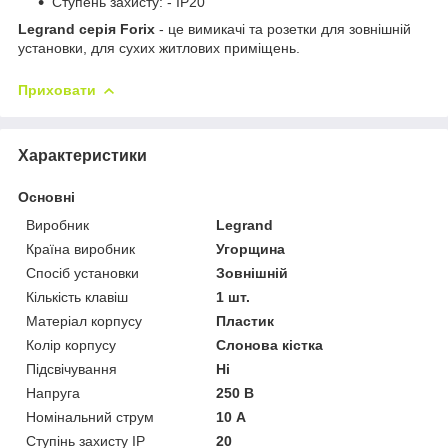
Ступень захисту: - IP20
Legrand серія Forix
- це вимикачі та розетки для зовнішній
установки, для сухих житлових приміщень.
Приховати
Характеристики
Основні
Виробник
Legrand
Країна виробник
Угорщина
Спосіб установки
Зовнішній
Кількість клавіш
1 шт.
Матеріал корпусу
Пластик
Колір корпусу
Слонова кістка
Підсвічування
Ні
Напруга
250 В
Номінальний струм
10 А
Ступінь захисту IP
20