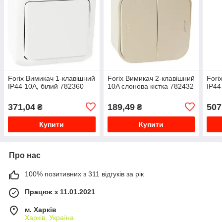
Forix Вимикач 1-клавішний
Forix Вимикач 2-клавішний
Fori
IP44 10A, білий 782360
10A слонова кістка 782432
IP44
371,04
189,49
507
₴
₴
Купити
Купити
Про нас
100% позитивних з 311 відгуків за рік
Працює з 11.01.2021
м. Харків
Харків, Україна