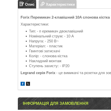
Опис
Характеристики
Forix Перемикач 2-клавішний 10A слонова кістка
Характеристики:
Тип: - п еремикач двоклавішний
Номінальний струм: - 10 А
Напруга: - 250 В~
Матеріал: - пластик
Гвинтові затискачі
Колір: - слонова кістка
Накладний монтаж
Ступень захисту: - IP20
Legrand серія Forix
- це вимикачі та розетки для зо
ІНФОРМАЦІЯ ДЛЯ ЗАМОВЛЕННЯ