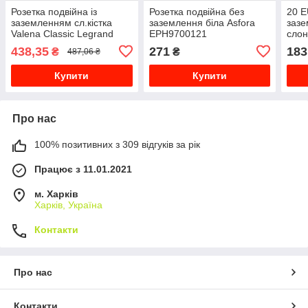
Розетка подвійна із
Розетка подвійна без
20 E
заземленням сл.кістка
заземлення біла Asfora
зазе
Valena Classic Legrand
EPH9700121
слон
774370
2CK
438,35
271
183
₴
₴
487,06 ₴
Купити
Купити
Про нас
100% позитивних з 309 відгуків за рік
Працює з 11.01.2021
м. Харків
Харків, Україна
Контакти
Про нас
Контакти