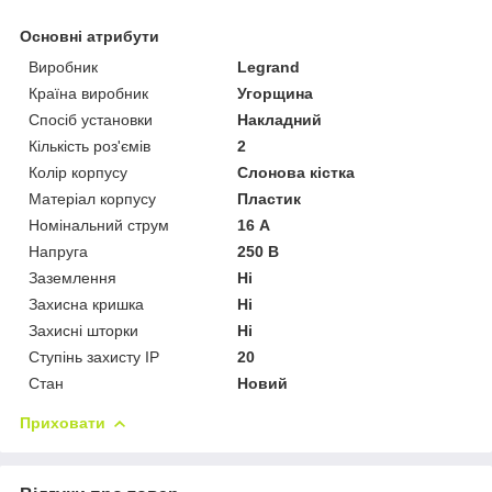
Основні атрибути
Виробник
Legrand
Країна виробник
Угорщина
Спосіб установки
Накладний
Кількість роз'ємів
2
Колір корпусу
Слонова кістка
Матеріал корпусу
Пластик
Номінальний струм
16 А
Напруга
250 В
Заземлення
Ні
Захисна кришка
Ні
Захисні шторки
Ні
Ступінь захисту IP
20
Стан
Новий
Приховати