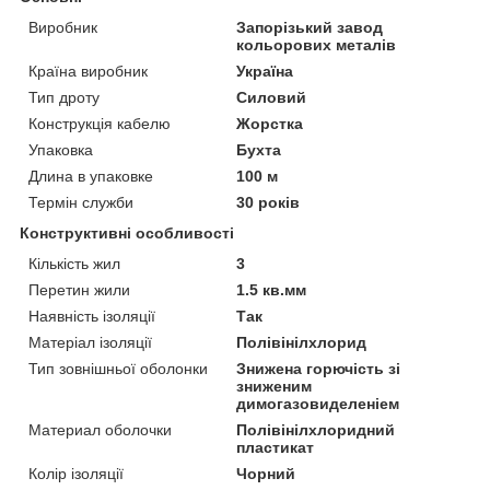
Виробник
Запорізький завод
кольорових металів
Країна виробник
Україна
Тип дроту
Силовий
Конструкція кабелю
Жорстка
Упаковка
Бухта
Длина в упаковке
100 м
Термін служби
30 років
Конструктивні особливості
Кількість жил
3
Перетин жили
1.5 кв.мм
Наявність ізоляції
Так
Матеріал ізоляції
Полівінілхлорид
Тип зовнішньої оболонки
Знижена горючість зі
зниженим
димогазовиделеніем
Материал оболочки
Полівінілхлоридний
пластикат
Колір ізоляції
Чорний