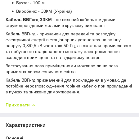
Бухта: - 100 м
Виробник: - ЗЗКМ (Україна)
Кабель ВВГнгд ЗЗКМ
- це силовий кабель з мідними
струмопровідними жилами в круглому виконанні.
Кабель ВВГнгд - призначен для передачі та розподілу
електричної енергії в стаціонарних установках на змінну
напругу 0,3/0,5 кВ частотою 50 Гц, а також для промислового
та побутового стаціонарного монтажу електроживлення
всередині приміщень та на відкритому повітрі.
Застосування поза приміщеннями можливе лише поза
прямим впливом сонячного світла.
Кабель ВВГнгд призначений для прокладання в умовах, де
потрібне нерозповсюдження горіння кабелю при прокладанні
в пучках та знижене димоутворення.
Приховати
Характеристики
Основні