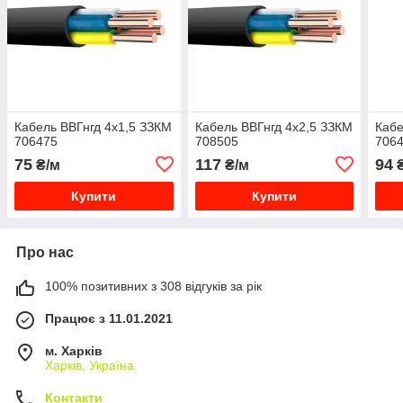
Кабель ВВГнгд 4х1,5 ЗЗКМ
Кабель ВВГнгд 4х2,5 ЗЗКМ
Кабе
706475
708505
706
75
117
94
₴/м
₴/м
₴
Купити
Купити
Про нас
100% позитивних з 308 відгуків за рік
Працює з 11.01.2021
м. Харків
Харків, Україна
Контакти