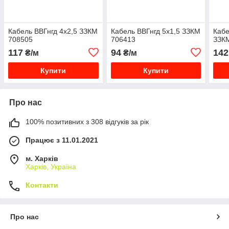
Кабель ВВГнгд 4х2,5 ЗЗКМ
Кабель ВВГнгд 5х1,5 ЗЗКМ
Кабе
708505
706413
ЗЗК
117
94
142
₴/м
₴/м
Купити
Купити
Про нас
100% позитивних з 308 відгуків за рік
Працює з 11.01.2021
м. Харків
Харків, Україна
Контакти
Про нас