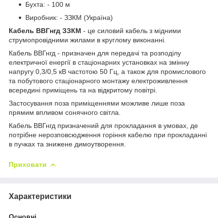
Бухта: - 100 м
Виробник: - ЗЗКМ (Україна)
Кабель ВВГнгд ЗЗКМ
- це силовий кабель з мідними
струмопровідними жилами в круглому виконанні.
Кабель ВВГнгд - призначен для передачі та розподілу
електричної енергії в стаціонарних установках на змінну
напругу 0,3/0,5 кВ частотою 50 Гц, а також для промислового
та побутового стаціонарного монтажу електроживлення
всередині приміщень та на відкритому повітрі.
Застосування поза приміщеннями можливе лише поза
прямим впливом сонячного світла.
Кабель ВВГнгд призначений для прокладання в умовах, де
потрібне нерозповсюдження горіння кабелю при прокладанні
в пучках та знижене димоутворення.
Приховати
Характеристики
Основні