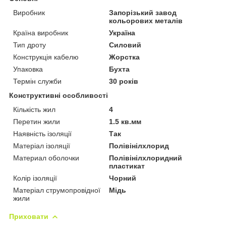
Виробник
Запорізький завод
кольорових металів
Країна виробник
Україна
Тип дроту
Силовий
Конструкція кабелю
Жорстка
Упаковка
Бухта
Термін служби
30 років
Конструктивні особливості
Кількість жил
4
Перетин жили
1.5 кв.мм
Наявність ізоляції
Так
Матеріал ізоляції
Полівінілхлорид
Материал оболочки
Полівінілхлоридний
пластикат
Колір ізоляції
Чорний
Матеріал струмопровідної
Мідь
жили
Приховати