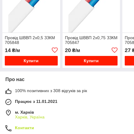
Провід ШВВП 2х0,5 ЗЗКМ
Провід ШВВП 2х0,75 ЗЗКМ
Про
705848
705847
705
14
20
27
₴/м
₴/м
₴
Купити
Купити
Про нас
100% позитивних з 308 відгуків за рік
Працює з 11.01.2021
м. Харків
Харків, Україна
Контакти