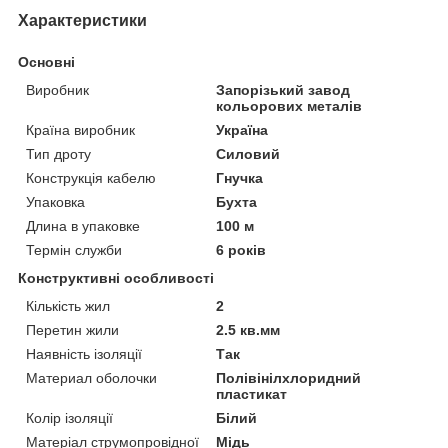
Характеристики
Основні
Виробник
Запорізький завод
кольорових металів
Країна виробник
Україна
Тип дроту
Силовий
Конструкція кабелю
Гнучка
Упаковка
Бухта
Длина в упаковке
100 м
Термін служби
6 років
Конструктивні особливості
Кількість жил
2
Перетин жили
2.5 кв.мм
Наявність ізоляції
Так
Материал оболочки
Полівінілхлоридний
пластикат
Колір ізоляції
Білий
Матеріал струмопровідної
Мідь