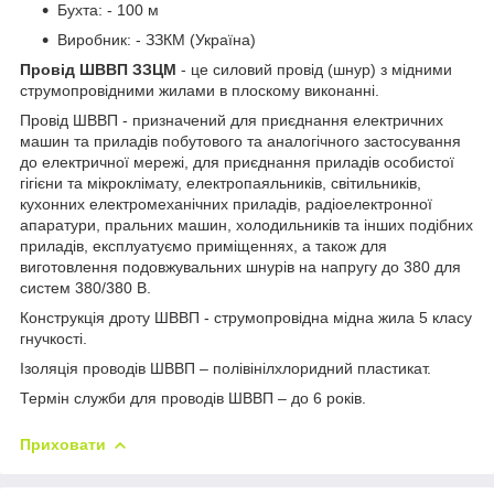
Бухта: - 100 м
Виробник: - ЗЗКМ (Україна)
Провід ШВВП ЗЗЦМ
- це силовий провід (шнур) з мідними
струмопровідними жилами в плоскому виконанні.
Провід ШВВП - призначений для приєднання електричних
машин та приладів побутового та аналогічного застосування
до електричної мережі, для приєднання приладів особистої
гігієни та мікроклімату, електропаяльників, світильників,
кухонних електромеханічних приладів, радіоелектронної
апаратури, пральних машин, холодильників та інших подібних
приладів, експлуатуємо приміщеннях, а також для
виготовлення подовжувальних шнурів на напругу до 380 для
систем 380/380 В.
Конструкція дроту ШВВП - струмопровідна мідна жила 5 класу
гнучкості.
Ізоляція проводів ШВВП – полівінілхлоридний пластикат.
Термін служби для проводів ШВВП – до 6 років.
Приховати