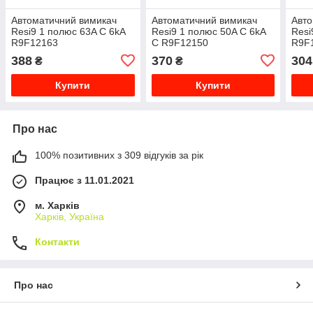
Автоматичний вимикач
Автоматичний вимикач
Авто
Resi9 1 полюс 63A C 6kA
Resi9 1 полюс 50A C 6kA
Resi
R9F12163
C R9F12150
R9F
388
370
304
₴
₴
Купити
Купити
Про нас
100% позитивних з 309 відгуків за рік
Працює з 11.01.2021
м. Харків
Харків, Україна
Контакти
Про нас