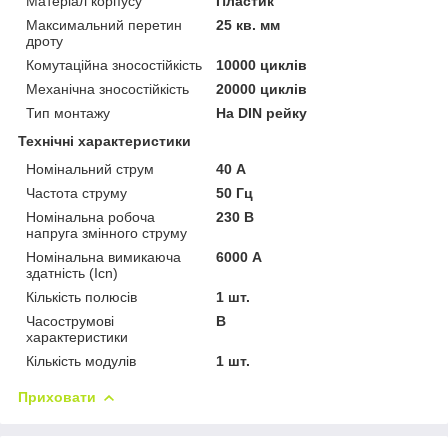
Матеріал корпусу
Пластик
Максимальний перетин
25 кв. мм
дроту
Комутаційна зносостійкість
10000 циклів
Механічна зносостійкість
20000 циклів
Тип монтажу
На DIN рейку
Технічні характеристики
Номінальний струм
40 А
Частота струму
50 Гц
Номінальна робоча
230 В
напруга змінного струму
Номінальна вимикаюча
6000 А
здатність (Icn)
Кількість полюсів
1 шт.
Часострумові
B
характеристики
Кількість модулів
1 шт.
Приховати