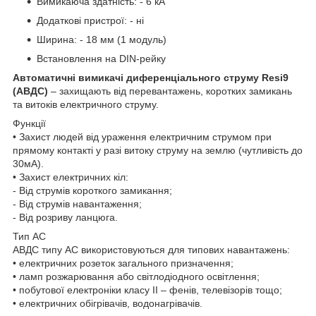
Вимикаюча здатність: - 6 кА
Додаткові пристрої: - ні
Ширина: - 18 мм (1 модуль)
Встановлення на DIN-рейку
Автоматичні вимикачі диференціального струму Resi9
(АВДС)
– захищають від перевантажень, коротких замикань
та витоків електричного струму.
Функції
• Захист людей від ураження електричним струмом при
прямому контакті у разі витоку струму на землю (чутливість до
30мА).
• Захист електричних кіл:
- Від струмів короткого замикання;
- Від струмів навантаження;
- Від розриву ланцюга.
Тип AC
АВДС типу AC використовуються для типових навантажень:
• електричних розеток загального призначення;
• ламп розжарювання або світлодіодного освітлення;
• побутової електроніки класу II – фенів, телевізорів тощо;
• електричних обігрівачів, водонагрівачів.