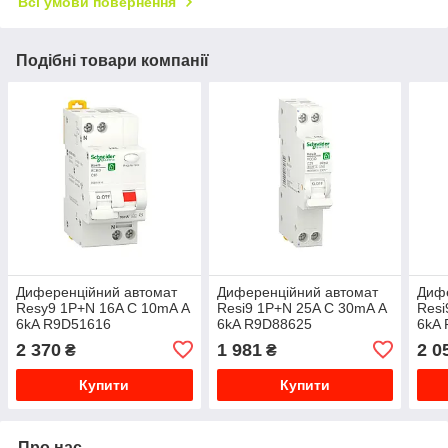
Всі умови повернення
Подібні товари компанії
Диференційний автомат
Диференційний автомат
Дифе
Resy9 1P+N 16A C 10mA А
Resi9 1P+N 25A C 30mA А
Resi
6kA R9D51616
6kA R9D88625
6kA
2 370
1 981
2 0
₴
₴
Купити
Купити
Про нас