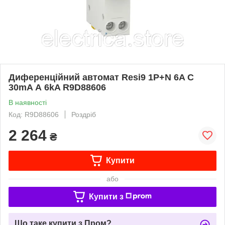
Диференційний автомат Resi9 1P+N 6A C
30mA А 6kA R9D88606
В наявності
Код: R9D88606
Роздріб
2 264
₴
Купити
або
Купити з
Що таке купити з Пром?