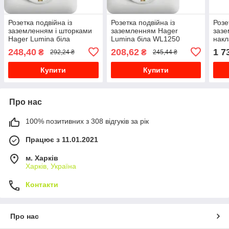
Розетка подвійна із
Розетка подвійна із
Розе
заземленням і шторками
заземленням Hager
зазе
Hager Lumina біла
Lumina біла WL1250
накл
WL1260
Mure
248,40
208,62
1 7
₴
₴
292,24 ₴
245,44 ₴
Купити
Купити
Про нас
100% позитивних з 308 відгуків за рік
Працює з 11.01.2021
м. Харків
Харків, Україна
Контакти
Про нас