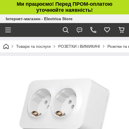
Ми працюємо! Перед ПРОМ-оплатою
уточнюйте наявність!
Інтернет-магазин - Electrica Store
Товари та послуги
РОЗЕТКИ і ВИМИКАЧІ
Розетки та 