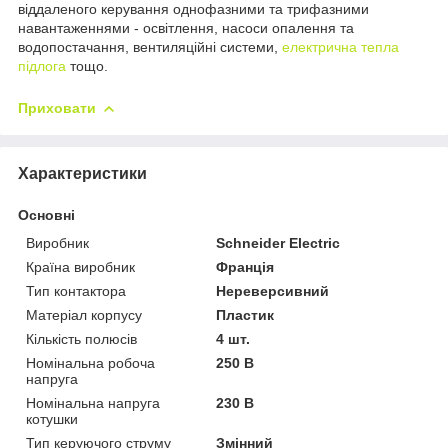
віддаленого керування однофазними та трифазними
навантаженнями - освітлення, насоси опалення та
водопостачання, вентиляційні системи,
електрична тепла
підлога
тощо.
Приховати
Характеристики
Основні
Виробник
Schneider Electric
Країна виробник
Франція
Тип контактора
Нереверсивний
Матеріал корпусу
Пластик
Кількість полюсів
4 шт.
Номінальна робоча
250 В
напруга
Номінальна напруга
230 В
котушки
Тип керуючого струму
Змінний