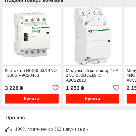
Подібні товари компанії
Контактор RESI9 63A 4NO
Модульный контактор 16A
Моду
~230В R9C20463
3NO 230В Acti9 iCT
4NO 
A9C22813
A9C
3 228
1 953
2 1
₴
₴
Купити
Купити
Про нас
100% позитивних з 312 відгуків за рік