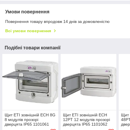
Умови повернення
Повернення товару впродовж 14 днів за домовленістю
Всі умови повернення
Подібні товари компанії
Щит ETI зовнішній ECH 8G
Щит ETI зовнішній ECH
Щит 
8 модулів прозорі
12PT 12 модулів прозорі
48PT
дверцята IP65 1101061
дверцята IP65 1101062
двер