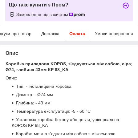
Що таке купити з Пром?
Замовлення під захистом
ідгуки про товар
Доставка
Оплата
Умови повернення
Опис
Коробка приладова KOPOS, з'єднуються між собою, сіра;
Ø74, глибина 43мм KP 68_KA
Опис:
Тип: - інсталяційна коробка
Діаметр: - Ø74 мм
Глибина: - 43 мм
Температура експлуатації: -5 - 60 °C
Установча коробка бетону або цегли, універсальна
KOPOS KP 68_KA
Коробки можна з'єднати між собою з міжосьовою