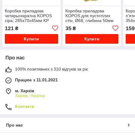
Коробка приладова
Коробка приладова
Коро
чотирьохкратна KOPOS
KOPOS для пустотілих
п'ят
сіра; 285х70х45мм KP
стін, Ø68, глибина 50мм
354
64/4_KA
KPL 64-50/LD_NA
121
35
159
₴
₴
Купити
Купити
Про нас
100% позитивних з 310 відгуків за рік
Працює з 11.01.2021
м. Харків
Харків, Україна
Контакти
Про нас