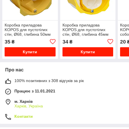
Коробка приладова
Коробка приладова
Коро
KOPOS для пустотілих
KOPOS для пустотілих
KOPO
стін, Ø68, глибина 50мм
стін, Ø68, глибина 45мм
собо
KPL 64-50/LD_NA
KPL 64-45/LD_NA
43м
35
34
20
₴
₴
Купити
Купити
Про нас
100% позитивних з 308 відгуків за рік
Працює з 11.01.2021
м. Харків
Харків, Україна
Контакти