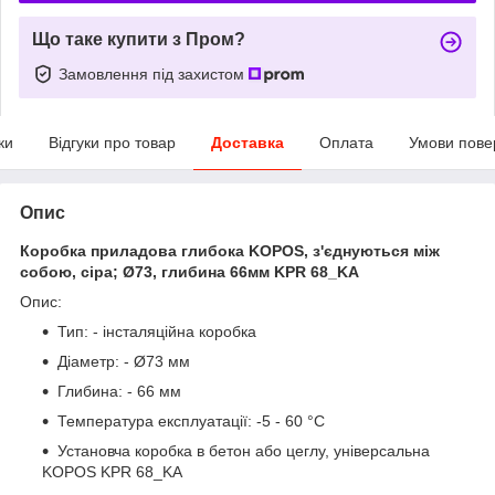
Що таке купити з Пром?
Замовлення під захистом
ки
Відгуки про товар
Доставка
Оплата
Умови пове
Опис
Коробка приладова глибока KOPOS, з'єднуються між
собою, сіра; Ø73, глибина 66мм KPR 68_KA
Опис:
Тип: - інсталяційна коробка
Діаметр: - Ø73 мм
Глибина: - 66 мм
Температура експлуатації: -5 - 60 °C
Установча коробка в бетон або цеглу, універсальна
KOPOS KPR 68_KA