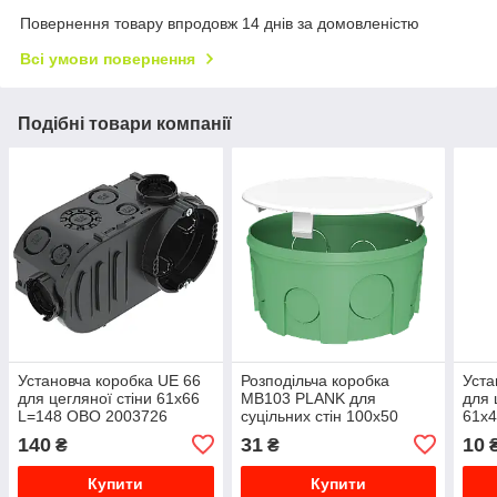
Повернення товару впродовж 14 днів за домовленістю
Всі умови повернення
Подібні товари компанії
Установча коробка UE 66
Розподільча коробка
Уста
для цегляної стіни 61х66
MB103 PLANK для
для 
L=148 OBO 2003726
суцільних стін 100х50
61х
PLK6103500
140
31
10
₴
₴
Купити
Купити