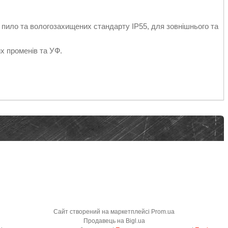
к, пило та вологозахищених стандарту IP55, для зовнішнього та
их променів та УФ.
Сайт створений на маркетплейсі
Prom.ua
Продавець на Bigl.ua