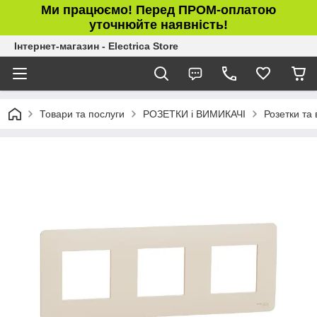
Ми працюємо! Перед ПРОМ-оплатою
уточнюйте наявність!
Інтернет-магазин - Electrica Store
Товари та послуги
РОЗЕТКИ і ВИМИКАЧІ
Розетки та 