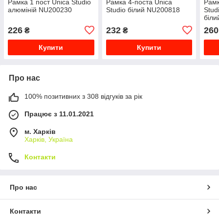
Рамка 1 пост Unica Studio
Рамка 4-поста Unica
Рамк
алюміній NU200230
Studio білий NU200818
Stud
біли
226
232
260
₴
₴
Купити
Купити
Про нас
100% позитивних з 308 відгуків за рік
Працює з 11.01.2021
м. Харків
Харків, Україна
Контакти
Про нас
Контакти