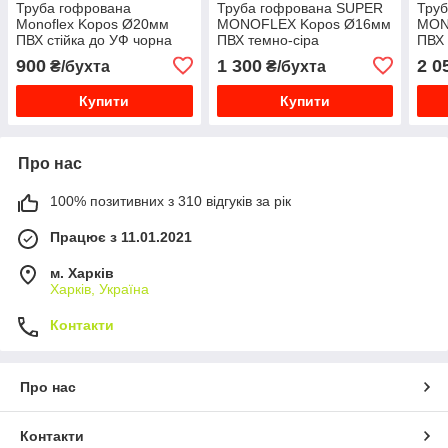
Труба гофрована
Труба гофрована SUPER
Тру
Monoflex Kopos Ø20мм
MONOFLEX Kopos Ø16мм
MON
ПВХ стійка до УФ чорна
ПВХ темно-сіра
ПВХ 
1420_F50D
1216E_L50D
122
900
1 300
2 0
₴/бухта
₴/бухта
Купити
Купити
Про нас
100% позитивних з 310 відгуків за рік
Працює з 11.01.2021
м. Харків
Харків, Україна
Контакти
Про нас
Контакти