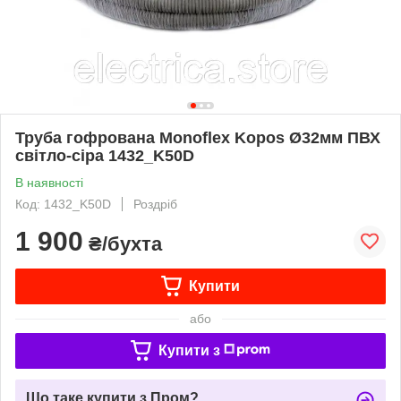
Труба гофрована Monoflex Kopos Ø32мм ПВХ
світло-сіра 1432_K50D
В наявності
Код: 1432_K50D
Роздріб
1 900
₴/бухта
Купити
або
Купити з
Що таке купити з Пром?