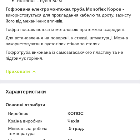
Упаковка: - бухта 50 м
Гофрована електромонтажна труба Monoflex Kopos
-
використовується для прокладання кабелю та дроту, захисту
його від механічних впливів.
Гофра поставляється із металевою протяжкою всередині.
Для встановлення на поверхні, у стяжці, штукатурці. Можна
використовувати в пустотілих стінах та стелях.
Гофротруба виконана із самозагасаючого пластику та не
підтримує горіння.
Приховати
Характеристики
Основні атрибути
Виробник
КОПОС
Країна виробник
Чехія
Мінімальна робоча
-5 град.
температура