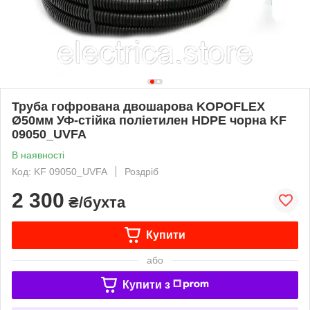
Труба гофрована двошарова KOPOFLEX
Ø50мм УФ-стійка поліетилен HDPE чорна KF
09050_UVFA
В наявності
Код: KF 09050_UVFA
Роздріб
2 300
₴/бухта
Купити
або
Купити з