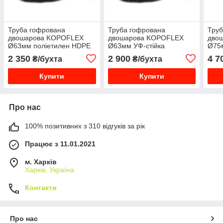
Труба гофрована
Труба гофрована
Труб
двошарова KOPOFLEX
двошарова KOPOFLEX
дво
Ø63мм поліетилен HDPE
Ø63мм УФ-стійка
Ø75м
чорна KF 09063_FA
поліетилен HDPE чорна
полі
2 350
2 900
4 7
₴/бухта
₴/бухта
KF 09063_UVFA
KF 
Купити
Купити
Про нас
100% позитивних з 310 відгуків за рік
Працює з 11.01.2021
м. Харків
Харків, Україна
Контакти
Про нас