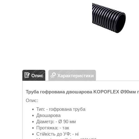
Опис
Характеристики
Труба гофрована двошарова KOPOFLEX Ø90мм п
Опис:
Тип: - гофрована труба
Двошарова
Діаметр: - Ø 90 мм
Протяжка: - так
Стійкість до УФ: - ні