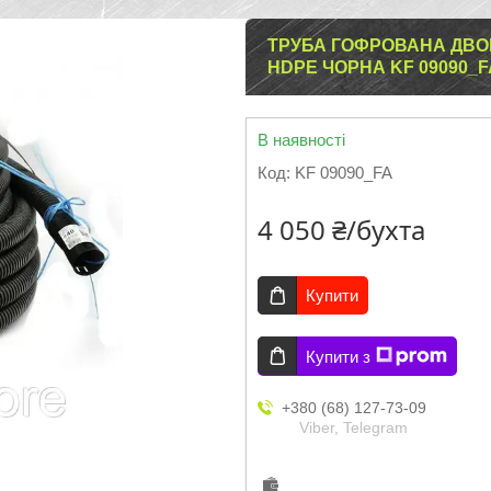
ТРУБА ГОФРОВАНА ДВО
HDPE ЧОРНА KF 09090_F
В наявності
Код:
KF 09090_FA
4 050 ₴/бухта
Купити
Купити з
+380 (68) 127-73-09
Viber, Telegram