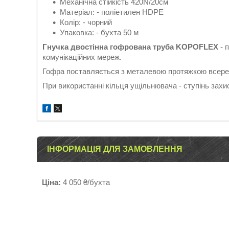
Механічна стійкість 420N/20см
Матеріал: - поліетилен HDPE
Колір: - чорний
Упаковка: - бухта 50 м
Гнучка двостінна гофрована труба KOPOFLEX
- 
комунікаційних мереж.
Гофра поставляється з металевою протяжкою всере
При використанні кільця ущільнювача - ступінь захис
ІНФОРМАЦІЯ ДЛЯ ЗАМОВЛЕННЯ
Ціна:
4 050 ₴/бухта