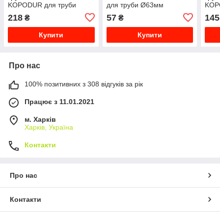
KOPODUR для труби
для труби Ø63мм
KOP
Ø110мм 17110_BB
02063_FA
Ø50
218
57
145
₴
₴
Купити
Купити
Про нас
100% позитивних з 308 відгуків за рік
Працює з 11.01.2021
м. Харків
Харків, Україна
Контакти
Про нас
Контакти