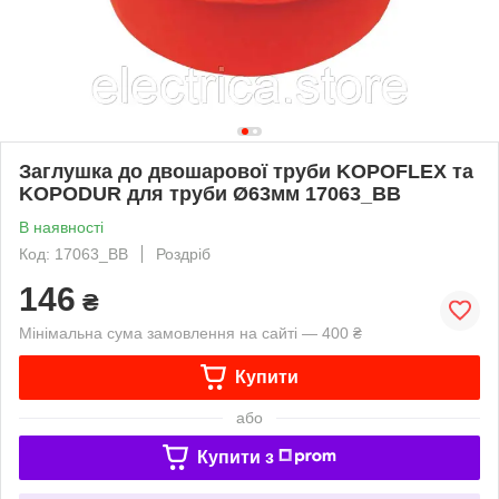
Заглушка до двошарової труби KOPOFLEX та
KOPODUR для труби Ø63мм 17063_BB
В наявності
Код: 17063_BB
Роздріб
146
₴
Мінімальна сума замовлення на сайті — 400 ₴
Купити
або
Купити з