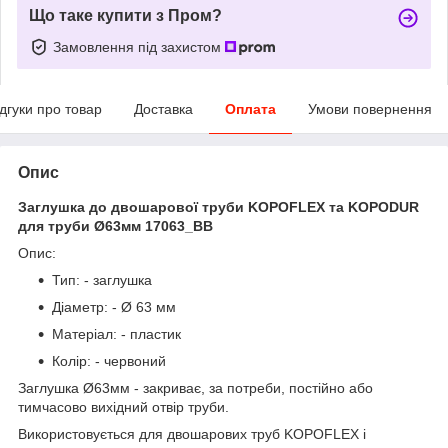
Що таке купити з Пром?
Замовлення під захистом
ідгуки про товар
Доставка
Оплата
Умови повернення
Опис
Заглушка до двошарової труби KOPOFLEX та KOPODUR
для труби Ø63мм 17063_BB
Опис:
Тип: - заглушка
Діаметр: - Ø 63 мм
Матеріал: - пластик
Колір: - червоний
Заглушка Ø63мм - закриває, за потреби, постійно або
тимчасово вихідний отвір труби.
Використовується для двошарових труб KOPOFLEX і