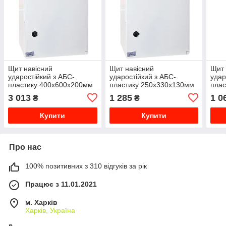
Щит навісний
Щит навісний
Щит 
ударостійкий з АБС-
ударостійкий з АБС-
удар
пластику 400х600х200мм
пластику 250х330х130мм
плас
IP65 CP5005
IP65 CP5002
IP65
3 013
1 285
1 0
₴
₴
Купити
Купити
Про нас
100% позитивних з 310 відгуків за рік
Працює з 11.01.2021
м. Харків
Харків, Україна