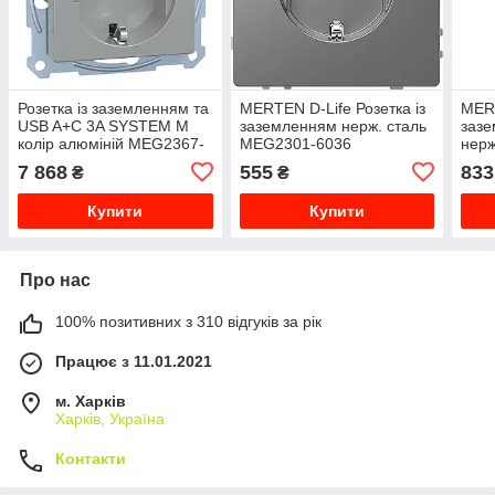
Розетка із заземленням та
MERTEN D-Life Розетка із
MERT
USB A+C 3A SYSTEM M
заземленням нерж. сталь
зазе
колір алюміній MEG2367-
MEG2301-6036
нерж
0460
603
7 868
555
833
₴
₴
Купити
Купити
Про нас
100% позитивних з 310 відгуків за рік
Працює з 11.01.2021
м. Харків
Харків, Україна
Контакти