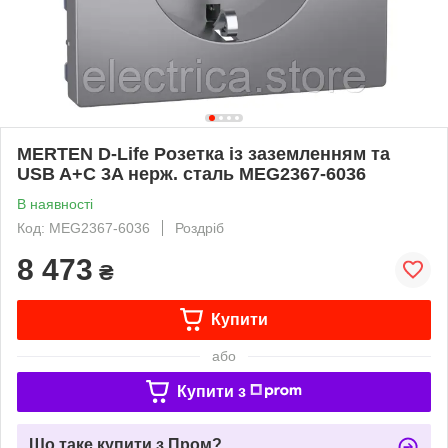
MERTEN D-Life Розетка із заземленням та
USB A+C 3A нерж. сталь MEG2367-6036
В наявності
Код: MEG2367-6036
Роздріб
8 473
₴
Купити
або
Купити з
Що таке купити з Пром?