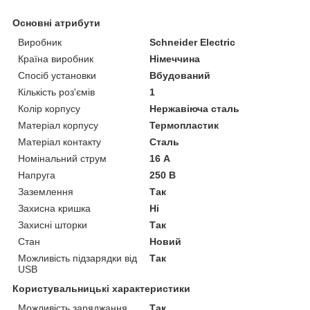
Основні атрибути
Виробник
Schneider Electric
Країна виробник
Німеччина
Спосіб установки
Вбудований
Кількість роз'ємів
1
Колір корпусу
Нержавіюча сталь
Матеріал корпусу
Термопластик
Матеріал контакту
Сталь
Номінальний струм
16 А
Напруга
250 В
Заземлення
Так
Захисна кришка
Ні
Захисні шторки
Так
Стан
Новий
Можливість підзарядки від
Так
USB
Користувальницькі характеристики
Можливість заряджання
Так