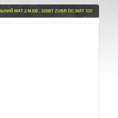
ИЙ МАТ 2 М.КВ., 320ВТ ZUBR DC MAT 320