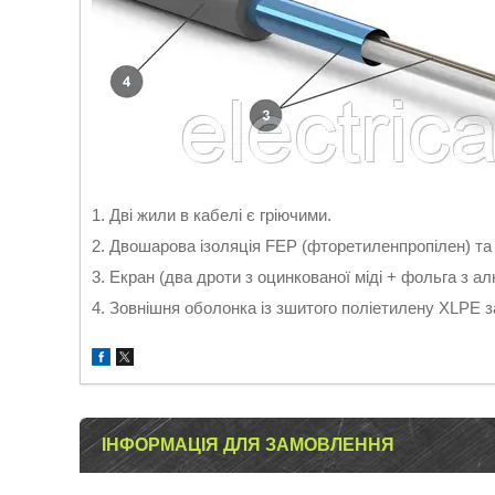
1. Дві жили в кабелі є гріючими.
2. Двошарова ізоляція FEP (фторетиленпропілен) та 
3. Екран (два дроти з оцинкованої міді + фольга з ал
4. Зовнішня оболонка із зшитого поліетилену XLPE з
ІНФОРМАЦІЯ ДЛЯ ЗАМОВЛЕННЯ