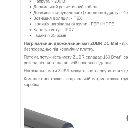
Напруга: - 230 В~
Двожильний резистивний кабель
Довжина з'єднувального (холодного) дроту: - 4 
Зовнішня ізоляція: - ПВХ
Ізоляція нагрівальної жили: - FEP і HDPE
Клас захисту: - IPX7
Гарантія 25 років
Нагрівальний двожильний мат ZUBR DC Mat
- пр
безпосердньо під керамічну плитку.
Питома потужність мату ZUBR складає 160 Вт/м², з
розподілення тепла по всій поверхні підлоги.
Нагрівальні мати ZUBR можуть застосовуватися як д
Комплект поставки: - нагрівальній мат, монтажна труб
коробка