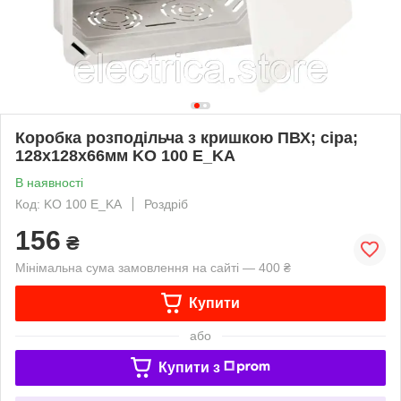
Коробка розподільча з кришкою ПВХ; сіра;
128х128х66мм KO 100 E_KA
В наявності
Код: KO 100 E_KA
Роздріб
156
₴
Мінімальна сума замовлення на сайті — 400 ₴
Купити
або
Купити з