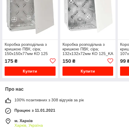
Коробка розподільча з
Коробка розподільча з
Коро
кришкою ПВХ; сіра;
кришкою ПВХ; сіра;
криш
150х150х77мм KO 125
132х132х72мм KO 125_KA
107
E_KA
175
150
99
₴
₴
Купити
Купити
Про нас
100% позитивних з 308 відгуків за рік
Працює з 11.01.2021
м. Харків
Харків, Україна