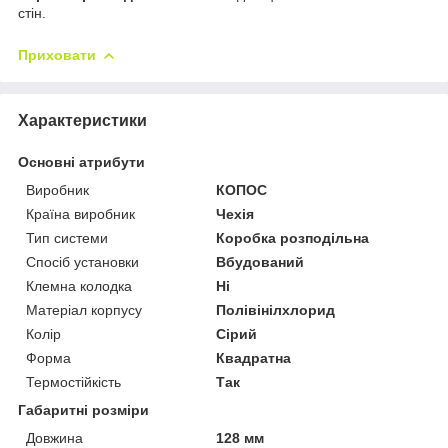
стін.
Приховати
Характеристики
Основні атрибути
Виробник
КОПОС
Країна виробник
Чехія
Тип системи
Коробка розподільна
Спосіб установки
Вбудований
Клемна колодка
Ні
Матеріал корпусу
Полівінілхлорид
Колір
Сірий
Форма
Квадратна
Термостійкість
Так
Габаритні розміри
Довжина
128 мм