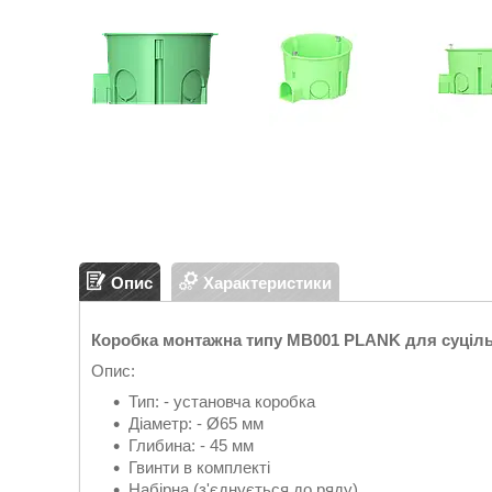
Опис
Характеристики
Коробка монтажна типу MB001 PLANK для суцільн
Опис:
Тип: - установча коробка
Діаметр: - Ø65 мм
Глибина: - 45 мм
Гвинти в комплекті
Набірна (з'єднується до ряду)