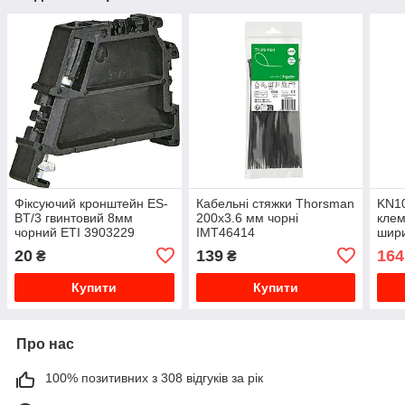
Фіксуючий кронштейн ES-
Кабельні стяжки Thorsman
KN10
BT/3 гвинтовий 8мм
200x3.6 мм чорні
кле
чорний ETI 3903229
IMT46414
шир
20
139
164
₴
₴
Купити
Купити
Про нас
100% позитивних з 308 відгуків за рік