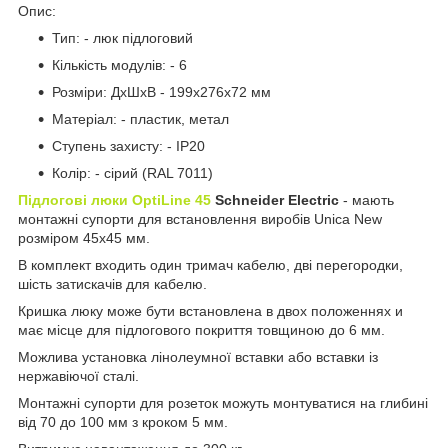
Опис:
Тип: - люк підлоговий
Кількість модулів: - 6
Розміри: ДхШхВ - 199х276х72 мм
Матеріал: - пластик, метал
Ступень захисту: - IP20
Колір: - сірий (RAL 7011)
Підлогові люки OptiLine 45
Schneider Electric
- мають
монтажні супорти для встановлення виробів Unica New
розміром 45х45 мм.
В комплект входить один тримач кабелю, дві перегородки,
шість затискачів для кабелю.
Кришка люку може бути встановлена в двох положеннях и
має місце для підлогового покриття товщиною до 6 мм.
Можлива установка лінолеумної вставки або вставки із
нержавіючої сталі.
Монтажні супорти для розеток можуть монтуватися на глибині
від 70 до 100 мм з кроком 5 мм.