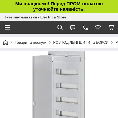
Ми працюємо! Перед ПРОМ-оплатою
уточнюйте наявність!
Інтернет-магазин - Electrica Store
Товари та послуги
РОЗПОДІЛЬНІ ЩИТИ та БОКСИ
Р