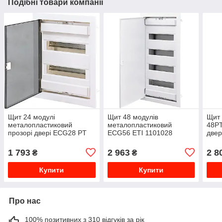
Подібні товари компанії
Щит 24 модулі
Щит 48 модулів
Щит 
металопластиковий
металопластиковий
48PT
прозорі двері ECG28 PT
ECG56 ETI 1101028
двер
ETI 1101181
1 793
2 963
2 8
₴
₴
Купити
Купити
Про нас
100% позитивних з 310 відгуків за рік