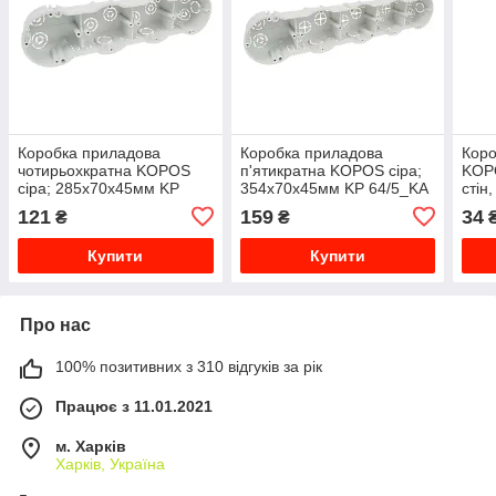
Коробка приладова
Коробка приладова
Коро
чотирьохкратна KOPOS
п'ятикратна KOPOS сіра;
KOPO
сіра; 285х70х45мм KP
354х70х45мм KP 64/5_KA
стін
64/4_KA
KPL 
121
159
34
₴
₴
Купити
Купити
Про нас
100% позитивних з 310 відгуків за рік
Працює з 11.01.2021
м. Харків
Харків, Україна