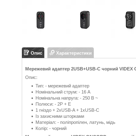
Опис
Характеристики
Мережевий адаптер 2USB+USB-C чорний VIDEX
Опис:
Тип: - мережевий адаптер
Номінальний струм: - 16 А
Номінальна напруга: - 250 В ~
Полюси: - 2P + E
1 гніздо + 2хUSB-A + 1xUSB-C
Із захисними шторками
Матеріал: - поліпропілен, латунь, мідь
Колір: - чорний