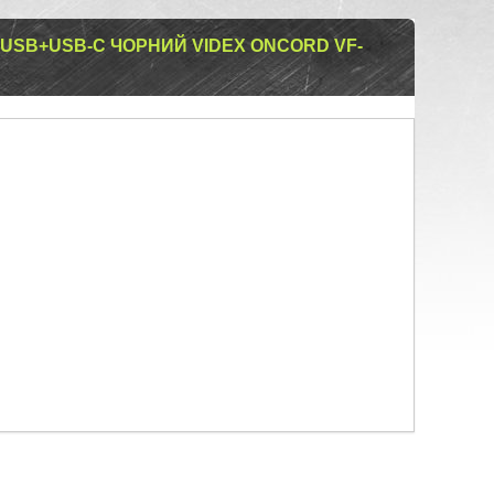
USB+USB-C ЧОРНИЙ VIDEX ONCORD VF-