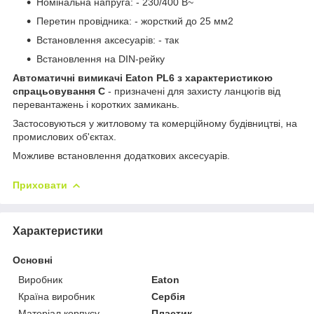
Номінальна напруга: - 230/400 В~
Перетин провідника: - жорсткий до 25 мм2
Встановлення аксесуарів: - так
Встановлення на DIN-рейку
Автоматичні вимикачі Eaton PL6 з характеристикою
спрацьовування C
- призначені для захисту ланцюгів від
перевантажень і коротких замикань.
Застосовуються у житловому та комерційному будівництві, на
промислових об'єктах.
Можливе встановлення додаткових аксесуарів.
Приховати
Характеристики
Основні
Виробник
Eaton
Країна виробник
Сербія
Матеріал корпусу
Пластик