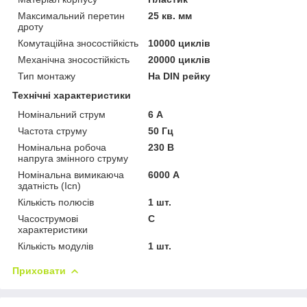
Максимальний перетин
25 кв. мм
дроту
Комутаційна зносостійкість
10000 циклів
Механічна зносостійкість
20000 циклів
Тип монтажу
На DIN рейку
Технічні характеристики
Номінальний струм
6 А
Частота струму
50 Гц
Номінальна робоча
230 В
напруга змінного струму
Номінальна вимикаюча
6000 А
здатність (Icn)
Кількість полюсів
1 шт.
Часострумові
C
характеристики
Кількість модулів
1 шт.
Приховати