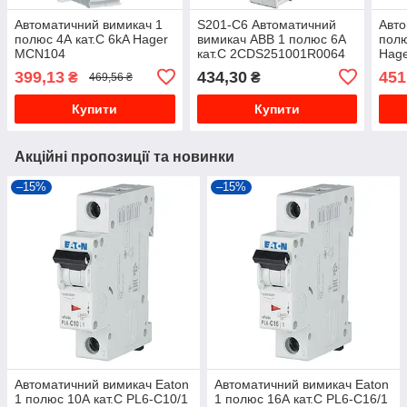
Автоматичний вимикач 1
S201-C6 Автоматичний
Авто
полюс 4А кат.C 6kA Hager
вимикач ABB 1 полюс 6А
полю
MCN104
кат.C 2CDS251001R0064
Hag
399,13
434,30
451
₴
₴
469,56 ₴
Купити
Купити
Акційні пропозиції та новинки
–15%
–15%
Автоматичний вимикач Eaton
Автоматичний вимикач Eaton
1 полюс 10А кат.C PL6-C10/1
1 полюс 16А кат.C PL6-C16/1