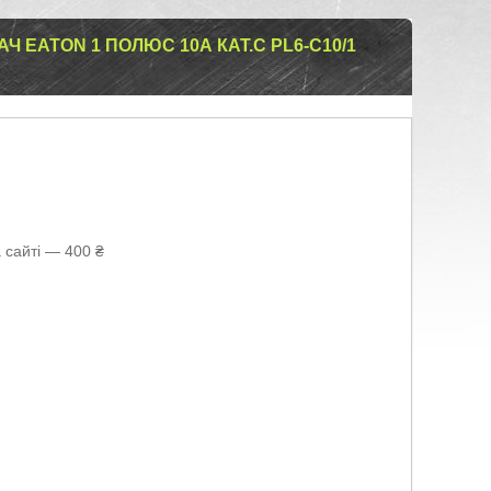
 EATON 1 ПОЛЮС 10А КАТ.C PL6-C10/1
 сайті — 400 ₴