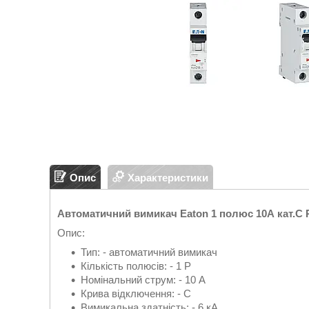
Опис
Характеристики
Автоматичний вимикач Eaton 1 полюс 10А кат.C P
Опис:
Тип: - автоматичний вимикач
Кількість полюсів: - 1 P
Номінальний струм: - 10 А
Крива відключення: - C
Вимикальна здатність: - 6 кА